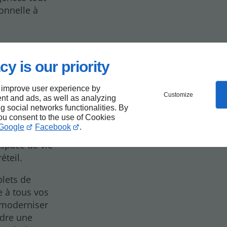
onnelle à
cy is our priority
lle
 improve user experience by
l
Customize
nt and ads, as well as analyzing
ng social networks functionalities. By
you consent to the use of Cookies
Google
Facebook
.
xcellente
espace de vie
éteil.
lets de
e à tous vos
 moderniser
ndre une