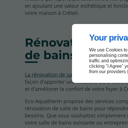
en ajoutant une valeur esthétique et foncti
votre maison à Créteil.
Your priva
Rénovation de sa
We use Cookies to
de bains à Crétei
personalising conte
traffic and optimizi
clicking "I Agree" 
from our providers
La rénovation de salle de bains
est une e
façon d'apporter une nouvelle vie à votre 
et d'améliorer le confort de votre foyer à Cr
Eco-Aquatherm propose des services comp
rénovation de salle de bains pour répondr
besoins. Que vous souhaitiez simplement
votre salle de bains existante ou entrepre