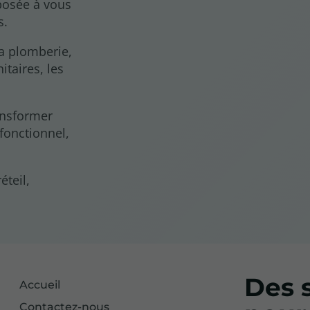
posée à vous
s.
a plomberie,
itaires, les
ansformer
 fonctionnel,
éteil,
Des s
Accueil
Contactez-nous