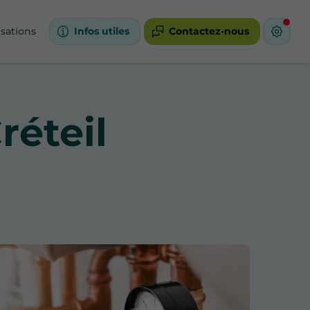
isations
Infos utiles
Contactez-nous
réteil