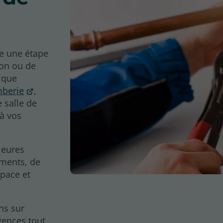
e une étape
ion ou de
t que
mberie
,
 salle de
 à vos
leures
éments, de
space et
ins sur
gences tout