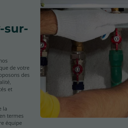
-sur-
 nos
ique de votre
proposons des
lité,
tés et
 la
 en termes
re équipe