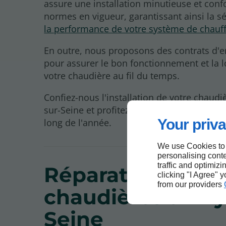
assure une installation minutieuse et con
normes en vigueur, garantissant ainsi la sé
la performance de votre système de chauf
En outre, nous proposons des contrats d'e
pour assurer le bon fonctionnement et la l
votre chaudière au fil du temps.
Confiez-nous l'installation de votre chaudiè
sur-Seine et profitez d'un confort thermiqu
Your priva
long de l'année.
We use Cookies to
personalising conte
traffic and optimizi
Réparation de
clicking "I Agree" 
from our providers
chaudières à Ivry
Seine