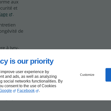
forme aux
curité et
fage
.
ntretien
ongévité de
re à Ivry-
e tout au
cy is our priority
 improve user experience by
Customize
nt and ads, as well as analyzing
ng social networks functionalities. By
you consent to the use of Cookies
Google
Facebook
.
-sur-