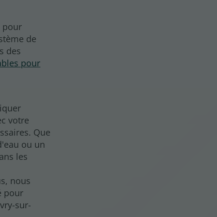
e pour
ystème de
s des
ables pour
iquer
c votre
essaires. Que
d'eau ou un
ans les
us, nous
é pour
Ivry-sur-