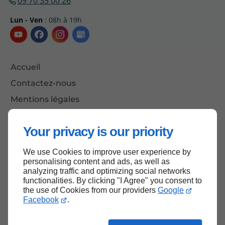
09 70 35 00 26
Lun - Ven
: 08h à 19h
Accueil
Contactez-nous
Mentions légales
Plan du site
Your privacy is our priority
We use Cookies to improve user experience by
Haut de page
personalising content and ads, as well as
analyzing traffic and optimizing social networks
functionalities. By clicking "I Agree" you consent to
the use of Cookies from our providers
Google
Facebook
.